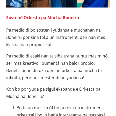
Sostené Orkesta pa Mucha Boneiru
Pa medio di bo sosten i yudansa e muchanan na
Boneiru por siña toka un instrumènt, den nan mes
klas na nan propio skol.
Pa medio di esaki nan ta siña traha huntu mas mihó,
ser mas kreativo i oumentá nan balor propio.
Benefisionan di toka den un orkesta pa mucha ta
infinito, pero nos mester di bo yudansa!
Kon bo por yuda pa sigui ekspandé e Orkesta pa
Mucha na Boneiru?
Bo ta un músiko òf bo ta toka un instrumènt
orkestral i bo lo haña interesante pa traspasá