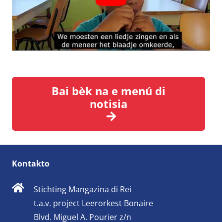
Bai bèk na e menú di
notisia
Kontakto
Stichting Mangazina di Rei
t.a.v. project Leerorkest Bonaire
Blvd. Miguel A. Pourier z/n