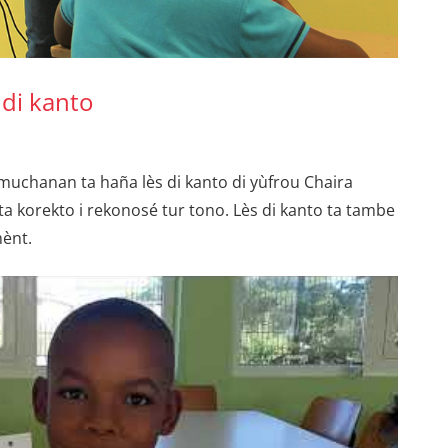
 di kanto
muchanan ta haña lès di kanto di yùfrou Chaira
nta korekto i rekonosé tur tono. Lès di kanto ta tambe
ènt.