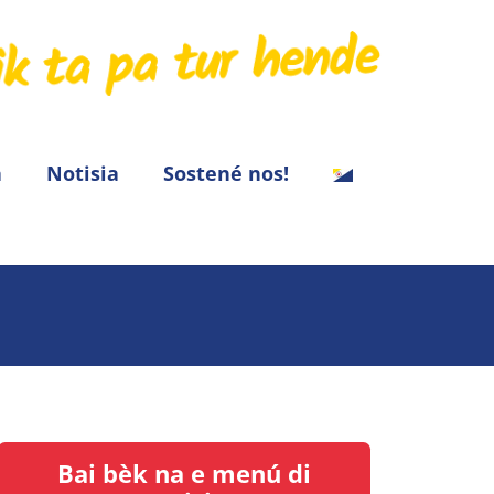
a
Notisia
Sostené nos!
Bai bèk na e menú di