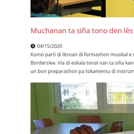
Muchanan ta siña tono den lès
04/15/2020
Komo parti di lèsnan di formashon musikal e 
Borderslee. Via di eskala tonal nan ta siña ka
un bon preparashon pa tokamentu di instrum